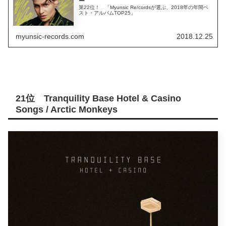
ー
第22位！ 「Myunsic Re/cordsが選ぶ、2018年の年間ベ
スト・アルバムTOP25」
myunsic-records.com
2018.12.25
21位 Tranquility Base Hotel & Casino
Songs / Arctic Monkeys