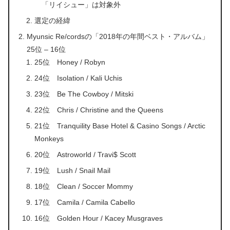
「リイシュー」は対象外
選定の経緯
Myunsic Re/cordsの「2018年の年間ベスト・アルバム」
25位 – 16位
25位 Honey / Robyn
24位 Isolation / Kali Uchis
23位 Be The Cowboy / Mitski
22位 Chris / Christine and the Queens
21位 Tranquility Base Hotel & Casino Songs / Arctic
Monkeys
20位 Astroworld / Travi$ Scott
19位 Lush / Snail Mail
18位 Clean / Soccer Mommy
17位 Camila / Camila Cabello
16位 Golden Hour / Kacey Musgraves