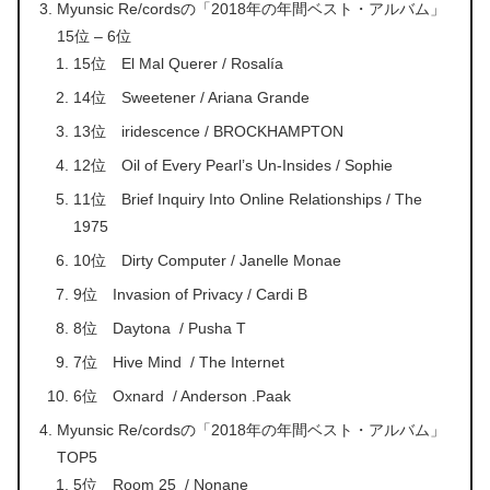
Myunsic Re/cordsの「2018年の年間ベスト・アルバム」
15位 – 6位
15位 El Mal Querer / Rosalía
14位 Sweetener / Ariana Grande
13位 iridescence / BROCKHAMPTON
12位 Oil of Every Pearl’s Un-Insides / Sophie
11位 Brief Inquiry Into Online Relationships / The
1975
10位 Dirty Computer / Janelle Monae
9位 Invasion of Privacy / Cardi B
8位 Daytona / Pusha T
7位 Hive Mind / The Internet
6位 Oxnard / Anderson .Paak
Myunsic Re/cordsの「2018年の年間ベスト・アルバム」
TOP5
5位 Room 25 / Nonane