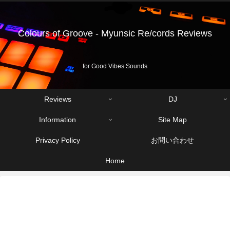
Colours of Groove - Myunsic Re/cords Reviews
for Good Vibes Sounds
Reviews
DJ
Information
Site Map
Privacy Policy
お問い合わせ
Home