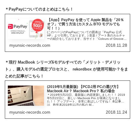
＊PayPayについてのまとめはこちら！
【App】PayPay を使って Apple 製品を「20％
オフ」で買う方法 (カスタム BTO モデルでも
可！！）
(このページのPayPayについての図表は「PayPay 公式
HP」より引用しております。) 音楽 / アート系のカルチャ
ーの紹介をしております、当サイト「Colours of Groove -
Myunsic Re/cords ...
myunsic-records.com
2018.11.28
＊現行 MacBook シリーズ6モデルすべての「メリット・デメリッ
ト」、購入モデルの選定プロセスと、 rekordbox が使用可能か？をま
とめた記事がこちら！
(2019年5月最新版) 【PCDJ用 PCの選び方】
Macbook Air？ Macbook Pro？ 私の場合
＊2019年5月23日、最新版に内容更新しました！！ 2019
年5月22日に、新しい Macbook Pro が発表になりまし
た！！ アップデート、非常に喜ばしいですね！ 本記事
は、昨年末2018年11月の私の M...
myunsic-records.com
2018.11.24