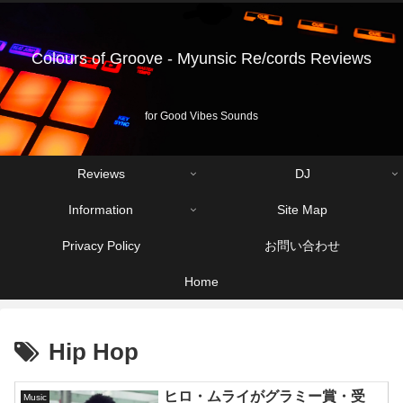
Colours of Groove - Myunsic Re/cords Reviews
for Good Vibes Sounds
Reviews
DJ
Information
Site Map
Privacy Policy
お問い合わせ
Home
Hip Hop
ヒロ・ムライがグラミー賞・受
Music