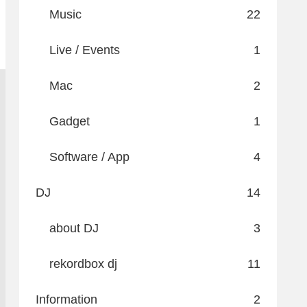
Music
22
Live / Events
1
Mac
2
Gadget
1
Software / App
4
DJ
14
about DJ
3
rekordbox dj
11
Information
2