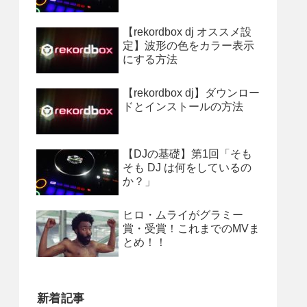
【rekordbox dj オススメ設
定】波形の色をカラー表示
にする方法
【rekordbox dj】ダウンロー
ドとインストールの方法
【DJの基礎】第1回「そも
そも DJ は何をしているの
か？」
ヒロ・ムライがグラミー
賞・受賞！これまでのMVま
とめ！！
新着記事