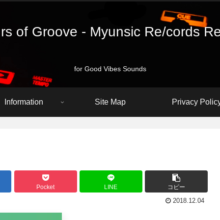
rs of Groove - Myunsic Re/cords R
for Good Vibes Sounds
Information
Site Map
Privacy Polic
Pocket
LINE
コピー
2018.12.04