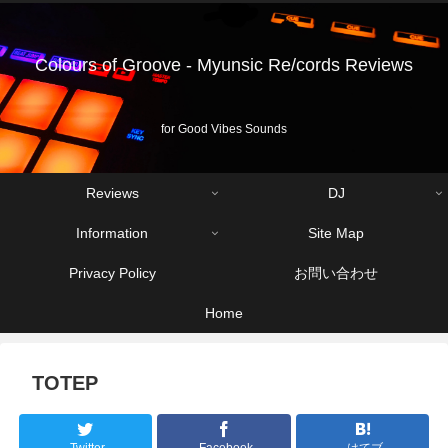
Colours of Groove - Myunsic Re/cords Reviews
for Good Vibes Sounds
Reviews
DJ
Information
Site Map
Privacy Policy
お問い合わせ
Home
TOTEP
Twitter
Facebook
はてブ