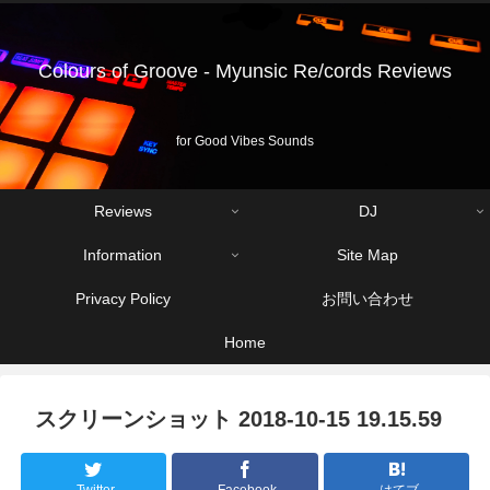
Colours of Groove - Myunsic Re/cords Reviews
for Good Vibes Sounds
Reviews
DJ
Information
Site Map
Privacy Policy
お問い合わせ
Home
スクリーンショット 2018-10-15 19.15.59
Twitter
Facebook
はてブ